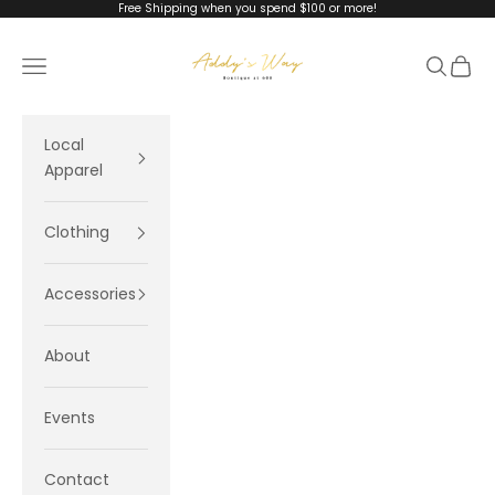
Skip to content
Free Shipping when you spend $100 or more!
Addy's Way
Navigation menu
Search
Cart
Local
Apparel
Clothing
Accessories
About
Events
Contact